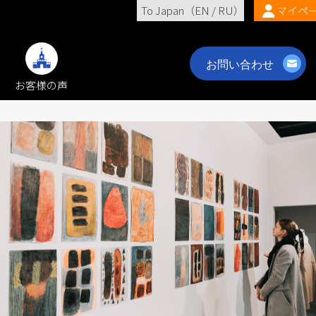
To Japan（
EN
/
RU
）
マイペ
お客様の声