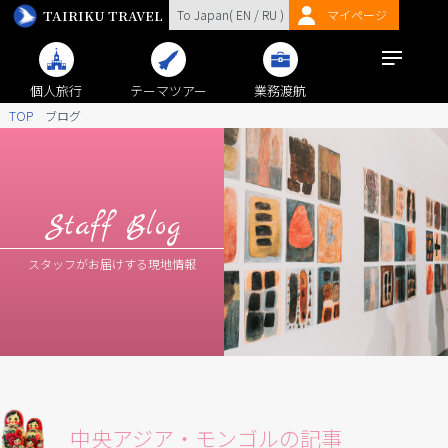
TAIRIKU TRAVEL
To Japan(
EN
/
RU
)
マイページ
個人旅行
テーマツアー
業務渡航
TOP
ブログ
Staff Blog
スタッフがお届けする現地情報
中央アジア・モンゴルの記事