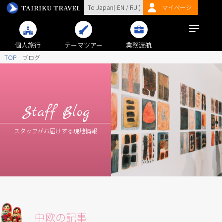
TAIRIKU TRAVEL
To Japan(
EN
/
RU
)
マイページ
個人旅行
テーマツアー
業務渡航
TOP
ブログ
Staff Blog
スタッフがお届けする現地情報
中欧の記事