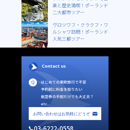
楽と歴史満喫！ポーランド
二大都市ツアー
ヴロツワフ・クラクフ・ワ
ルシャワ訪問！ポーランド
人気三都ツアー
Contact us
はじめての東欧旅行で不安
予約前に料金を知りたい
航空券の手配だけでも大丈夫？
etc...
03-6222-0558