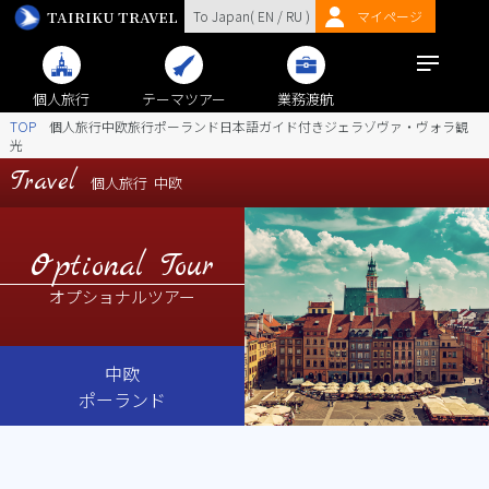
TAIRIKU TRAVEL
To Japan(
EN
/
RU
)
マイページ
個人旅行
テーマツアー
業務渡航
TOP
個人旅行中欧旅行ポーランド日本語ガイド付きジェラゾヴァ・ヴォラ観
光
Travel
個人旅行
中欧
Optional Tour
オプショナルツアー
中欧
ポーランド