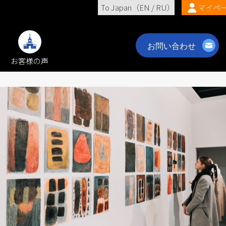
To Japan（
EN
/
RU
）
マイペ
お客様の声