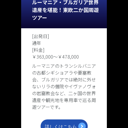
ルーマニア・ブルガリア世界
遺産を堪能！東欧二か国周遊
ツアー
[出発日]
通年
[料金]
￥363,000
〜
￥478,000
ルーマニアのトランシルバニア
の古都シギショアラや要塞教
会、ブルガリアでは絶対に外せ
ないリラの僧院やイヴァノヴォ
の岩窟教会など、二ヶ国の世界
遺産や観光地を専用車で巡る周
遊ツアーです。