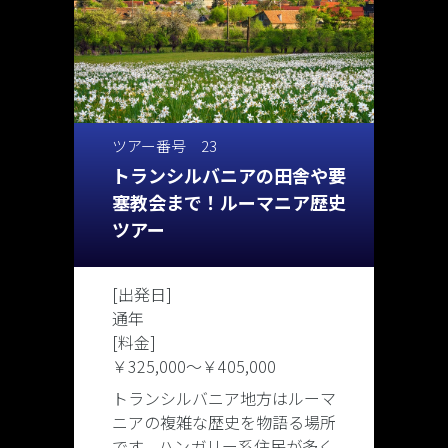
ツアー番号 23
トランシルバニアの田舎や要
塞教会まで！ルーマニア歴史
ツアー
[出発日]
通年
[料金]
￥325,000
〜
￥405,000
トランシルバニア地方はルーマ
ニアの複雑な歴史を物語る場所
です。ハンガリー系住民が多く