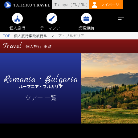
TAIRIKU TRAVEL
To Japan(
EN
/
RU
)
マイページ
個人旅行
テーマツアー
業務渡航
TOP
個人旅行東欧旅行ルーマニア・ブルガリア
Travel
個人旅行
東欧
Romania・Bulgaria
ルーマニア・ブルガリア
ツアー 一覧