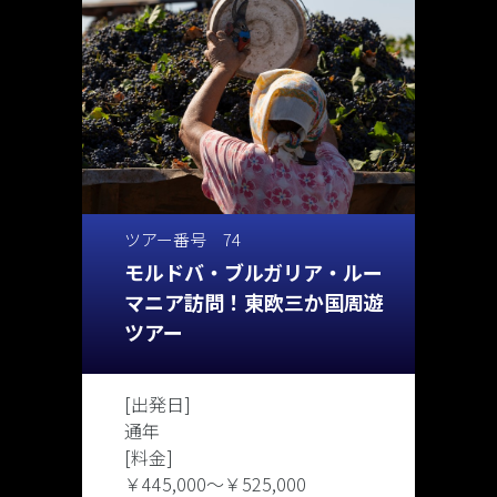
ツアー番号 74
モルドバ・ブルガリア・ルー
マニア訪問！東欧三か国周遊
ツアー
[出発日]
通年
[料金]
￥445,000
〜
￥525,000