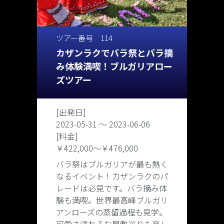
ツアー番号 114
カザンラクでバラ祭とバラ摘
み体験満喫！ブルガリアロー
ズツアー
[出発日]
2023-05-31 〜 2023-06-06
[料金]
￥422,000
〜
￥476,000
バラ祭はブルガリアが最も熱く
なるイベント！カザンラクのパ
レードは必見です。バラ摘み体
験も満喫。世界最高峰ブルガリ
アンローズの蒸留過程も見学。