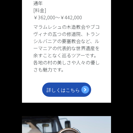
通年
[料金]
￥362,000
〜
￥442,000
マラムレシュの木造教会やブコ
ヴィナの五つの修道院、トラン
シルバニアの要塞教会など、ル
ーマニアの代表的な世界遺産を
余すことなく巡るツアーです。
各地の村の美しさや人々の優し
さも魅力です。