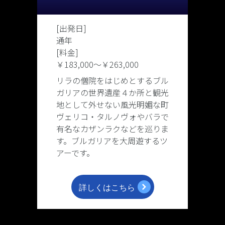
[出発日]
通年
[料金]
￥183,000
〜
￥263,000
リラの僧院をはじめとするブル
ガリアの世界遺産４か所と観光
地として外せない風光明媚な町
ヴェリコ・タルノヴォやバラで
有名なカザンラクなどを巡りま
す。ブルガリアを大周遊するツ
アーです。