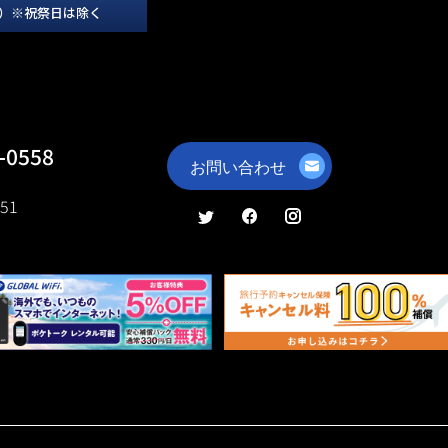
00）※祝祭日は除く
-0558
551