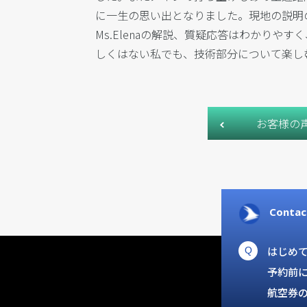
に一生の思い出となりました。現地の説明
Ms.Elenaの解説、質疑応答はわかりや
しくはない私でも、技術部分について楽し
お客様の
Contac
はじめ
予約前
航空券の