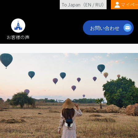
To Japan（
EN
/
RU
）
マイペ
お客様の声