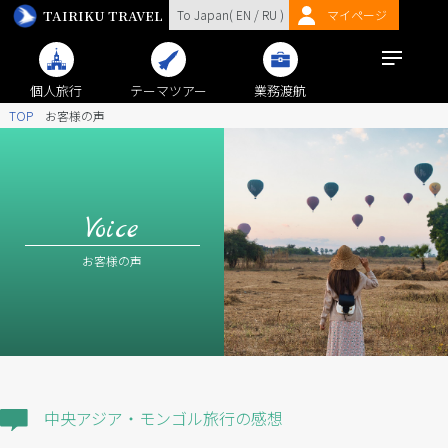
TAIRIKU TRAVEL
To Japan(
EN
/
RU
)
マイページ
個人旅行
テーマツアー
業務渡航
TOP
お客様の声
Voice
お客様の声
中央アジア・モンゴル旅行の感想