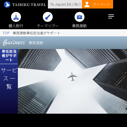
TAIRIKU TRAVEL
To Japan(
EN
/
RU
)
マイページ
個人旅行
テーマツアー
業務渡航
TOP
業務渡航専任担当者がサポート
Business
業務渡航
専任担当
者がサポ
ート
サービ
ス 一
覧