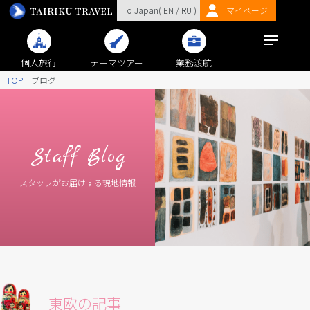
TAIRIKU TRAVEL
To Japan(
EN
/
RU
)
マイページ
個人旅行
テーマツアー
業務渡航
TOP
ブログ
Staff Blog
スタッフがお届けする現地情報
東欧の記事